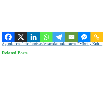
Agenda económica
bonistas
destacada
deuda externa
FMI
willy Kohan
Related Posts