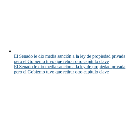
El Senado le dio media sanción a la ley de propiedad privada,
pero el Gobierno tuvo que retirar otro capítulo clave
El Senado le dio media sanción a la ley de propiedad privada,
pero el Gobierno tuvo que retirar otro capítulo clave