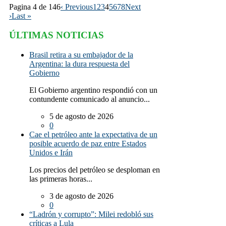
Pagina 4 de 146
‹ Previous
1
2
3
4
5
6
7
8
Next
›
Last »
ÚLTIMAS NOTICIAS
Brasil retira a su embajador de la
Argentina: la dura respuesta del
Gobierno
El Gobierno argentino respondió con un
contundente comunicado al anuncio...
5 de agosto de 2026
0
Cae el petróleo ante la expectativa de un
posible acuerdo de paz entre Estados
Unidos e Irán
Los precios del petróleo se desploman en
las primeras horas...
3 de agosto de 2026
0
“Ladrón y corrupto”: Milei redobló sus
críticas a Lula