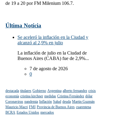
de 19 a 20 por FM Milenium 106.7.
Última Noticia
Se aceleró la inflación en la Ciudad y
alcanzó al 2,9% en julio
La inflación de julio en la Ciudad de
Buenos Aires (CABA) fue de 2,9%...
7 de agosto de 2026
0
destacada
titulares
Gobierno
Argentina
alberto fernandez
crisis
economía
cristina kirchner
medidas
Cristina Fernández
dólar
Coronavirus
pandemia
Inflación
Salud
deuda
Martin Guzmán
Mauricio Macri
FMI
Provincia de Buenos Aires
cuarentena
BCRA
Estados Unidos
mercados