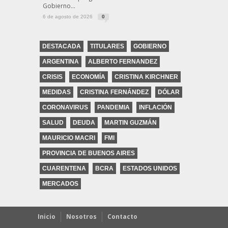
Gobierno...
6 de agosto de 2026
0
DESTACADA
TITULARES
GOBIERNO
ARGENTINA
ALBERTO FERNANDEZ
CRISIS
ECONOMÍA
CRISTINA KIRCHNER
MEDIDAS
CRISTINA FERNÁNDEZ
DÓLAR
CORONAVIRUS
PANDEMIA
INFLACIÓN
SALUD
DEUDA
MARTIN GUZMÁN
MAURICIO MACRI
FMI
PROVINCIA DE BUENOS AIRES
CUARENTENA
BCRA
ESTADOS UNIDOS
MERCADOS
Inicio
Nosotros
Contacto